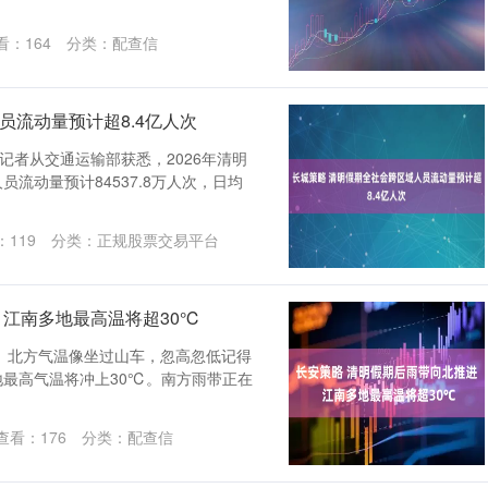
看：
164
分类：
配查信
员流动量预计超8.4亿人次
记者从交通运输部获悉，2026年清明
员流动量预计84537.8万人次，日均
：
119
分类：
正规股票交易平台
 江南多地最高温将超30℃
。北方气温像坐过山车，忽高忽低记得
地最高气温将冲上30℃。南方雨带正在
查看：
176
分类：
配查信