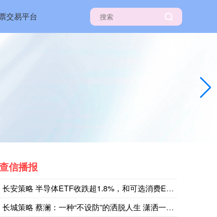
票交易平台
查信播报
长安策略 半导体ETF收跌超1.8%，和可选消费ETF领跌美
长城策略 蔡澜：一种“不设防”的洒脱人生 潇洒一生览众生