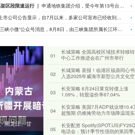
高架区段限速运行
申通地铁集团介绍，受今年第13号台风“白海豚”影响，为确保轨道交通运营安全，上海地铁实施运营调整：8月9日运营开始起，3号线、浦江线全线限速运行；1号线、2号线、4号线、5号线、6号线、7号线、8号线、9号线、10号线、11号线、16号线、17号线、市域机场线地面、高架区段限速运行，同时，16号线取消大站车，列车站站停靠。全网络其他线路区段正常运行。上海地铁将密切关注台风路径变化，根据风速、雨量和对运营影响程度等实际情况，动态调整列车开行方案，遇紧急情况或将采取停运措施，保障乘客安全出行。请市民乘客留意官方发布的运营信息。（上海发布）
上市公司公告显示，自7月以来，多家公司宣布已经收到美国关税退税。根据美国最高法院今年2月裁定，《国际紧急经济权力法》不授权总统征收大规模关税。美国国际贸易法院随后下令海关办理相关退款。海关与边境保护局4月20日启动第一阶段退款工作，首批退款于5月11日前后发放。美国海关与边境保护局官员本月4日披露的信息显示，截至7月底，该部门已处理完毕约1000亿美元关税的退款流程并把相关信息提供给财政部用于付款。（中新社）
据“三峡小微”公众号消息，8月8日，由三峡集团所属长江环保集团、武汉市水务集团等共同投资建设的华中地区规模最大的“双膜”工艺应急水厂——武汉梁子湖应急水厂并网通水，标志着武汉市江南区域正式构建起“一江一湖”双水源互为备援、灵活调度的供水新格局，为片区660万市民用水安全提供坚实保障。
长城策略 全国高校区域技术转移
01
中心工作推进会在广州市举行
长城策略 喜报！临港区福鼎同心
02
入选2025年威海市新型公共文化
长安策略 6月24日莱克转债上涨
03
1.09%，转股溢价率67.04%
长安策略 美国7月ADP就业增10.4
04
超预期 仍难掩劳动力市场降温现实
、黑龙江、甘
长安配资 Spotify(SPOT.US)FY25
05
电话会：预计季节性强劲的第四季