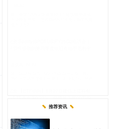
长安策略 8月8日大元转债上涨1.6%，转股溢
价率4.88%
配查信
08-09
本站消息，8月8日大元转债收盘上涨1.6%，报
149.04元/张，成交额4.54亿元，转股溢价率4.88%。
资料显示，
长安配资 卡塔尔首相和土耳其代表团将加入加
沙停火谈判
国内实盘交易
10-08
卡塔尔外交部7日宣布，卡塔尔首相兼外交大臣穆罕
默德将于8日加入正在埃及举行的加沙地带停火谈
判。土耳其官方媒体报道，土耳其
推荐资讯