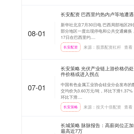
长安配资 巴西里约热内卢等地遭遇
新华社北京7月30日电 巴西局部地区
08-01
部分地区一度出现停电和公共交通瘫痪，
17日在巴西里约....
来源：股票配资杠杆
查看
长安配资
长安策略 光伏产业链上游价格仍处
件价格或进入拐点
中国有色金属工业协会硅业分会发布的
07-01
交均价为3.60万元/吨，环比下滑1.37
环比下滑....
来源：按天十倍配资
查看
长安策略
长城策略 脉脉报告：高薪岗位正加
最高近7万