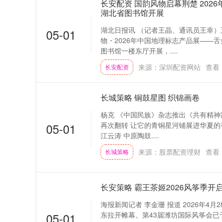
长安配资 国韵风物启幕荆楚 202
湖北省图书馆开展
湖北日报讯 （记者王晶、通讯员王幸）
05-01
物・2026年中国地理标志产品展——
图书馆一楼东厅开展，....
来源：深圳配资网站
查看
长安配资
长城策略 铜鼓星图 织锦画卷
杨克 《中国民族》杂志推出《共有精神
05-01
再次翻转 让它的青铜星河铺展进华夏的
江云涛 中原陶鼓....
来源：股票配资理财
查看
长城策略
长安策略 霸王茶姬2026风筝季
海报新闻记者 李金珊 报道 2026年4
05-01
东拉开帷幕。第43届潍坊国际风筝会已