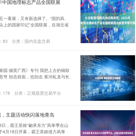
6年中国地理标志产品全国联展
五一看展，又有新选择了。“国韵风
舌尖上的国家印记”全国联展，在湖北省
：
83
分类：
国内实盘交易
家园·撷英广西》专刊 我把上古的铜鼓
苍穹 拍击鼓面，也拍击 黄河虬龙与长
：
178
分类：
正规股票交易平台
开启，主题活动快闪落地青岛
月28日，霸王茶姬“翩承东方”风筝季在山
于4月18日开幕，霸王茶姬借力风筝