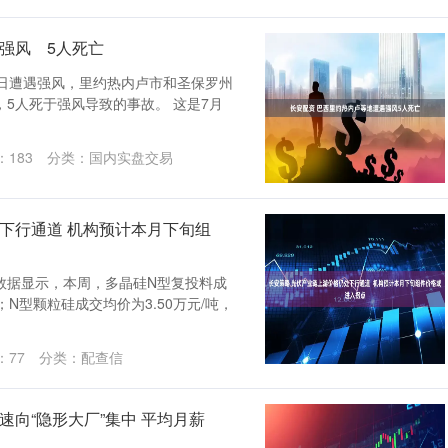
强风 5人死亡
29日遭遇强风，里约热内卢市和圣保罗州
5人死于强风导致的事故。 这是7月
：
183
分类：
国内实盘交易
下行通道 机构预计本月下旬组
数据显示，本周，多晶硅N型复投料成
%；N型颗粒硅成交均价为3.50万元/吨，
：
77
分类：
配查信
速向“隐形大厂”集中 平均月薪