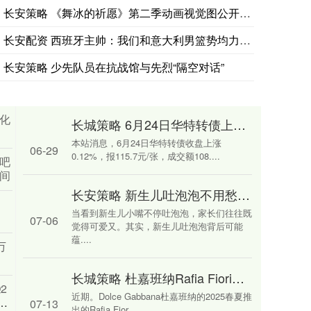
长安策略 《舞冰的祈愿》第二季动画视觉图公开，官宣2026年
长安配资 西班牙主帅：我们和意大利男篮势均力敌 经验最终决定
长安策略 少先队员在抗战馆与先烈“隔空对话”
转化
长城策略 6月24日华特转债上涨0.12%，转股溢价率98.29%
本站消息，6月24日华特转债收盘上涨
06-29
0.12%，报115.7元/张，成交额108....
书吧
空间
长安策略 新生儿吐泡泡不用愁！看完这篇让你心里有底_宝宝_唾液腺_口腔
当看到新生儿小嘴不停吐泡泡，家长们往往既
07-06
觉得可爱又。其实，新生儿吐泡泡背后可能
蕴....
万
长城策略 杜嘉班纳Rafia Fiori系列以拉菲草演绎地中海时尚与浪漫风情_造型_设计_配饰
Q2
近期。Dolce Gabbana杜嘉班纳的2025春夏推
度
07-13
出的Rafia Fior....