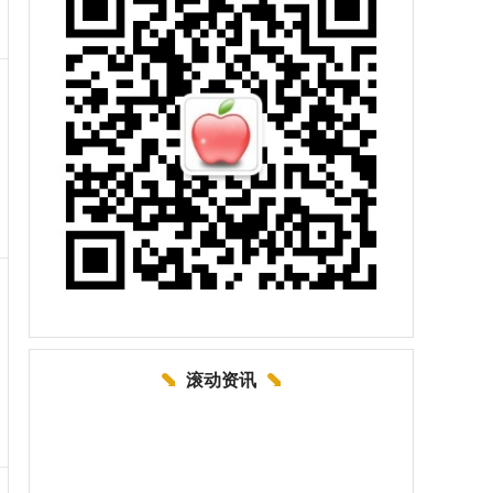
滚动资讯
长安策略 央企背书硬刚元UP/星愿! 东风纳米
06凭借五项终身免费出圈!