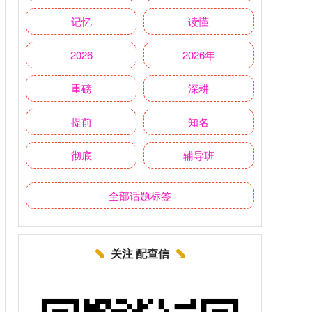
记忆
读懂
2026
2026年
重磅
深耕
提前
知名
彻底
辅导班
全部话题标签
关注 配查信