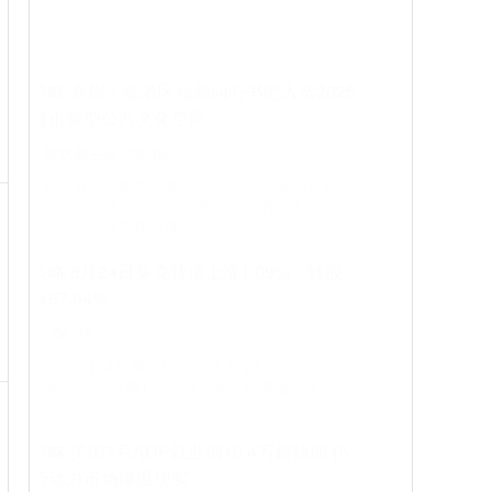
配查信
07-16
在8万级纯电SUV这个火热战场，东风纳米06带着“央
企基因+高级辅驾+硬核三电”的组合拳，和元UP、星
愿这些对手打得火热
长安策略 小米YU7不公布24小时销量 订单远
超预期
配查信
06-28
6月27日晚10:03，小米创办人、董事长兼CEO雷军发
文表示，小米YU7订单远超最乐观预期，但他强调不
会因此而沾沾自喜
长城策略 山西省委批准，王剑峰被开除党籍_
大皖新闻 | 安徽网
正规股票交易平台
07-26
据中央纪委国家监委网站7月25日通报，日前，经山
西省委批准，山西省纪委监委对太原市人大常委会原
副主任、清徐县委原书记王剑