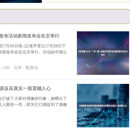
依旧有助于毛利率提升
汉字发布活动新闻发布会在京举行
月30日电 (记者尹星云)7月29日下
动新闻发布会在北京举行。活动由中国公
：
100
分类：
配查信
高原反应真实一面震撼人心
先打破了大家对偶像的印象，她晒出了
让人眼前一亮，因为它们捕捉到了偶像